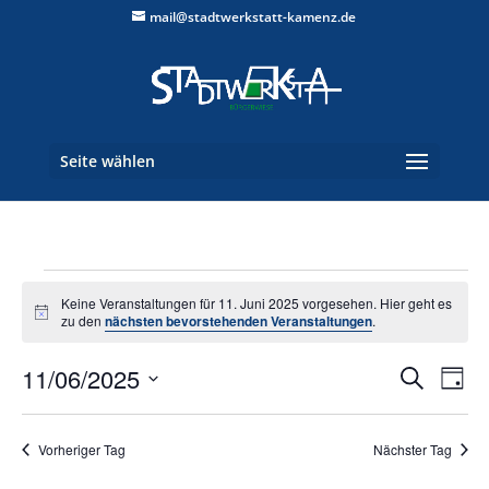
mail@stadtwerkstatt-kamenz.de
Seite wählen
Veranstaltungen
Keine Veranstaltungen für 11. Juni 2025 vorgesehen. Hier geht es
für
Hinweis
zu den
nächsten bevorstehenden Veranstaltungen
.
11.
Verans
Ver
Juni
11/06/2025
Suche
Tag
Ans
Suche
2025
Datum
Nav
und
wählen.
Vorheriger Tag
Nächster Tag
Ansich