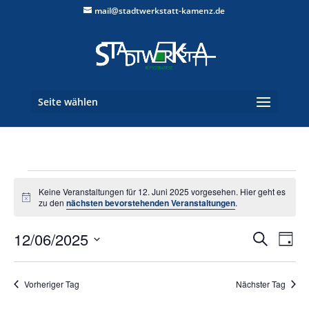
mail@stadtwerkstatt-kamenz.de
Seite wählen
Veranstaltungen
Keine Veranstaltungen für 12. Juni 2025 vorgesehen. Hier geht es
für
Hinweis
zu den
nächsten bevorstehenden Veranstaltungen
.
12.
Verans
Ver
Juni
12/06/2025
Suche
Tag
Ans
Suche
2025
Datum
Nav
und
wählen.
Vorheriger Tag
Nächster Tag
Ansich