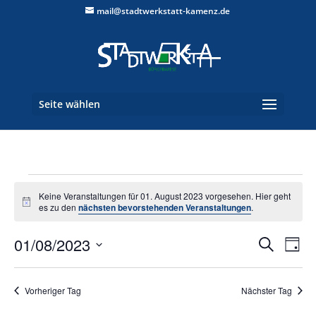
mail@stadtwerkstatt-kamenz.de
Seite wählen
Veranstaltungen
Keine Veranstaltungen für 01. August 2023 vorgesehen. Hier geht
für
Hinweis
es zu den
nächsten bevorstehenden Veranstaltungen
.
01.
Verans
Ver
August
01/08/2023
Suche
Tag
Ans
Suche
2023
Datum
Nav
und
wählen.
Vorheriger Tag
Nächster Tag
Ansich