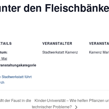
nter den Fleischbänk
ETAILS
VERANSTALTER
VERANST
tum:
Stadtwerkstatt Kamenz
Kamenz Mark
. Mai
ranstaltungskategorie
e Stadtwerkstatt führt
rch
Kinder-Universität – Wie helfen Pflanzen u
it der Faust in die
technischer Probleme?