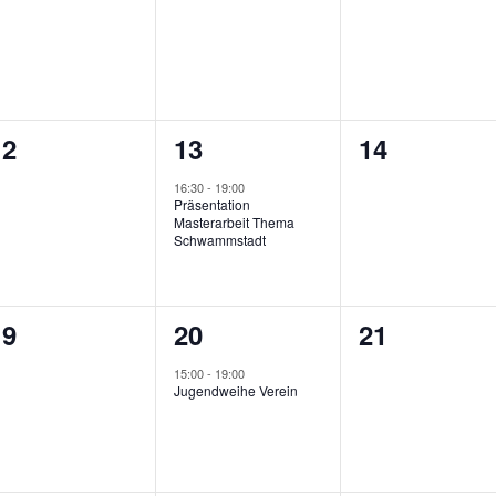
0
1
0
12
13
14
n,
eranstaltungen,
Veranstaltung,
Veranstalt
16:30
-
19:00
Präsentation
Masterarbeit Thema
Schwammstadt
0
1
0
19
20
21
n,
eranstaltungen,
Veranstaltung,
Veranstalt
15:00
-
19:00
Jugendweihe Verein