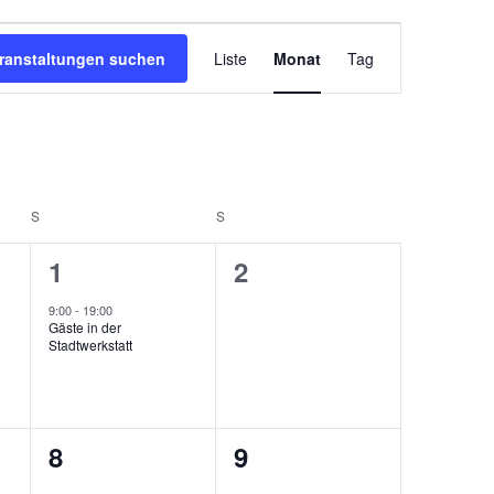
Veranstaltung
Ansichten-
ranstaltungen suchen
Liste
Monat
Tag
Navigation
S
SAMSTAG
S
SONNTAG
1
0
1
2
ungen,
Veranstaltung,
Veranstaltungen,
9:00
-
19:00
Gäste in der
Stadtwerkstatt
0
0
8
9
ungen,
Veranstaltungen,
Veranstaltungen,