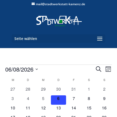
mail@stadtwerkstatt-kamenz.de
Seite wählen
Veranstaltungen
Verans
Ver
06/08/2026
Suche
Mona
Ans
Suche
Datum
Nav
Kalender
und
M
MONTAG
D
DIENSTAG
M
MITTWOCH
D
DONNERSTAG
F
FREITAG
S
SAMSTAG
S
SONNT
wählen.
von
Ansich
0
0
0
0
0
0
0
27
28
29
30
31
1
2
Veranstaltungen
Naviga
Veranstaltungen
Veranstaltungen
Veranstaltungen
Veranstaltungen
Veranstaltungen
Veranstaltunge
Veranst
0
0
0
0
0
0
0
3
4
5
6
7
8
9
Veranstaltungen
Veranstaltungen
Veranstaltungen
Veranstaltungen
Veranstaltungen
Veranstaltunge
Veranst
0
0
0
0
0
0
0
10
11
12
13
14
15
16
Veranstaltungen
Veranstaltungen
Veranstaltungen
Veranstaltungen
Veranstaltungen
Veranstaltungen
Veranst
0
0
0
0
0
0
0