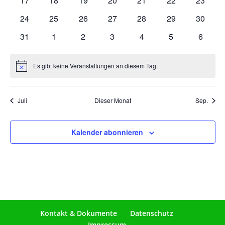
17
18
19
20
21
22
23
Veranstaltungen
Veranstaltungen
Veranstaltungen
Veranstaltungen
Veranstaltungen
Veranstaltungen
Veranst
0
0
0
0
0
0
0
24
25
26
27
28
29
30
Veranstaltungen
Veranstaltungen
Veranstaltungen
Veranstaltungen
Veranstaltungen
Veranstaltungen
Veranst
0
0
0
0
0
0
0
31
1
2
3
4
5
6
Veranstaltungen
Veranstaltungen
Veranstaltungen
Veranstaltungen
Veranstaltungen
Veranstaltunge
Veranst
Es gibt keine Veranstaltungen an diesem Tag.
Hinweis
Juli
Dieser Monat
Sep.
Kalender abonnieren
Kontakt & Dokumente
Datenschutz
Impressum