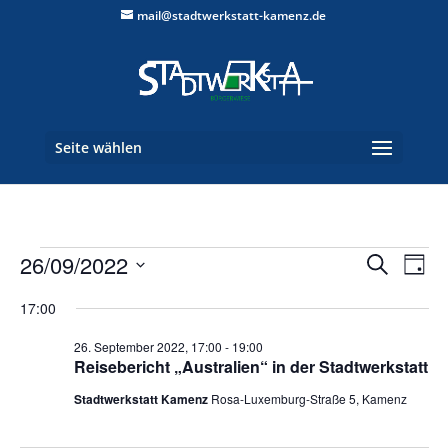
mail@stadtwerkstatt-kamenz.de
Seite wählen
Veranstaltungen
Verans
Ver
26/09/2022
Suche
Tag
Ans
Suche
für
Datum
Nav
und
17:00
26.
wählen.
Ansich
September
26. September 2022, 17:00
-
19:00
Naviga
Reisebericht „Australien“ in der Stadtwerkstatt
2022
Stadtwerkstatt Kamenz
Rosa-Luxemburg-Straße 5, Kamenz