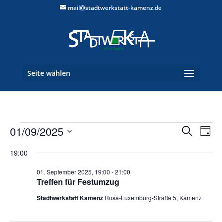
mail@stadtwerkstatt-kamenz.de
Seite wählen
Veranstaltungen
Verans
Ver
01/09/2025
Suche
Tag
Ans
Suche
für
Datum
Nav
und
19:00
01.
wählen.
Ansich
September
01. September 2025, 19:00
-
21:00
Naviga
Treffen für Festumzug
2025
Stadtwerkstatt Kamenz
Rosa-Luxemburg-Straße 5, Kamenz