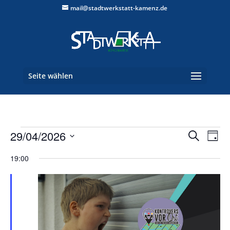
mail@stadtwerkstatt-kamenz.de
Seite wählen
Veranstaltungen
Verans
Ver
29/04/2026
Suche
Tag
Ans
Suche
für
Datum
Nav
und
19:00
29.
wählen.
Ansich
April
Naviga
2026