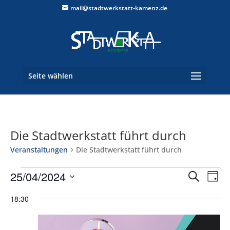
mail@stadtwerkstatt-kamenz.de
Seite wählen
Die Stadtwerkstatt führt durch
Veranstaltungen
Die Stadtwerkstatt führt durch
Veranstaltungen
Verans
Ver
25/04/2024
Suche
Tag
Ans
für
Suche
Datum
Nav
25.
und
18:30
wählen.
April
Ansich
2024
Naviga