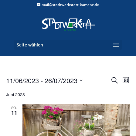
mail@stadtwerkstatt-kamenz.de
Seite wählen
Veranstaltungen
Verans
Ver
11/06/2023
 - 
26/07/2023
Suche
Liste
Ans
Suche
Datum
Nav
und
Juni 2023
wählen.
Ansich
SO.
Naviga
11