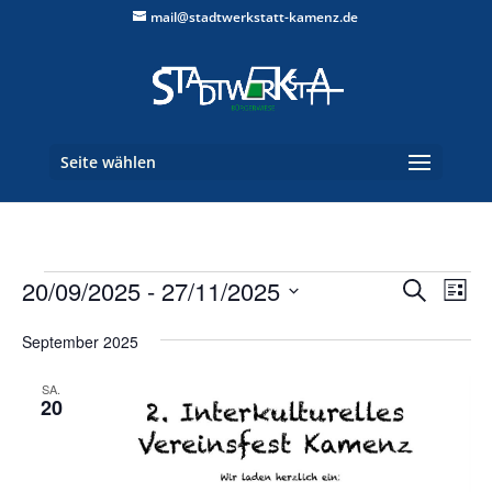
mail@stadtwerkstatt-kamenz.de
Seite wählen
Veranstaltungen
Verans
Ver
20/09/2025
 - 
27/11/2025
Suche
Liste
Ans
Suche
Datum
Nav
und
September 2025
wählen.
Ansich
SA.
Naviga
20