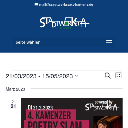
mail@stadtwerkstatt-kamenz.de
Seite wählen
Veranstaltungen
Verans
Ver
21/03/2023
 - 
15/05/2023
Suche
Liste
Ans
Suche
Datum
Nav
und
März 2023
wählen.
Ansich
DI.
Naviga
21