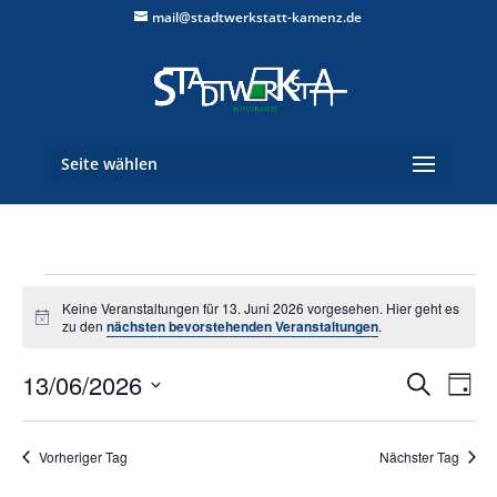
mail@stadtwerkstatt-kamenz.de
Seite wählen
Veranstaltungen
Keine Veranstaltungen für 13. Juni 2026 vorgesehen. Hier geht es
für
Hinweis
zu den
nächsten bevorstehenden Veranstaltungen
.
13.
Verans
Ver
Juni
13/06/2026
Suche
Tag
Ans
Suche
2026
Datum
Nav
und
wählen.
Vorheriger Tag
Nächster Tag
Ansich