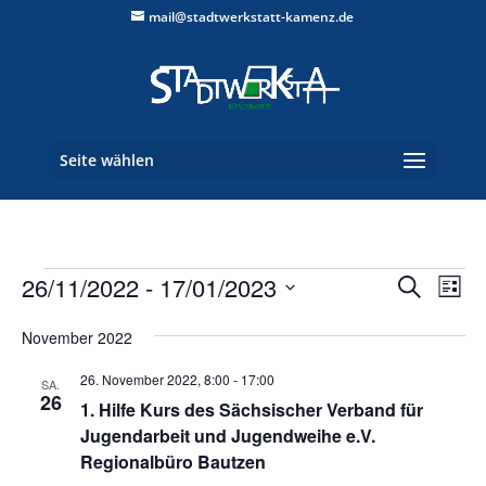
mail@stadtwerkstatt-kamenz.de
Seite wählen
Veranstaltungen
Verans
Ver
26/11/2022
 - 
17/01/2023
Suche
Liste
Ans
Suche
Datum
Nav
und
November 2022
wählen.
Ansich
26. November 2022, 8:00
-
17:00
SA.
Naviga
26
1. Hilfe Kurs des Sächsischer Verband für
Jugendarbeit und Jugendweihe e.V.
Regionalbüro Bautzen