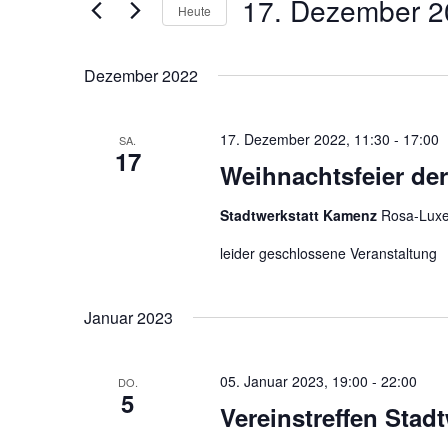
17. Dezember 2
Navigation
nach
Heute
Veranstaltungen
Datum
Schlüsselwort.
wählen.
Dezember 2022
17. Dezember 2022, 11:30
-
17:00
SA.
17
Weihnachtsfeier de
Stadtwerkstatt Kamenz
Rosa-Luxe
leider geschlossene Veranstaltung
Januar 2023
05. Januar 2023, 19:00
-
22:00
DO.
5
Vereinstreffen Stadt