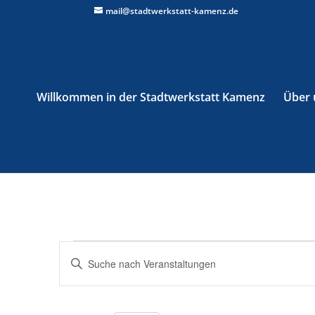
mail@stadtwerkstatt-kamenz.de
Willkommen in der Stadtwerkstatt Kamenz
Über 
Veranstaltungen
Veranstaltungen
Bitte
Suche
Schlüsselwort
und
eingeben.
Ansichten,
Suche