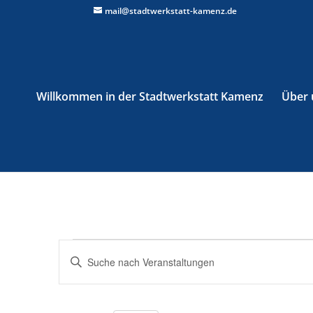
mail@stadtwerkstatt-kamenz.de
Willkommen in der Stadtwerkstatt Kamenz
Über 
Veranstaltungen
Veranstaltungen
Bitte
Suche
Schlüsselwort
und
eingeben.
Ansichten,
Suche