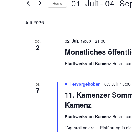
01. Juli
 - 
04. Se
Navigation
nach
Heute
Veranstaltungen
Datum
Schlüsselwort.
wählen.
Juli 2026
02. Juli, 19:00
-
21:00
DO.
2
Monatliches öffentl
Stadtwerkstatt Kamenz
Rosa-Luxe
Hervorgehoben
07. Juli, 15:00
DI.
7
11. Kamenzer Somme
Kamenz
Stadtwerkstatt Kamenz
Rosa-Luxe
"Aquarellmalerei – Einführung in di